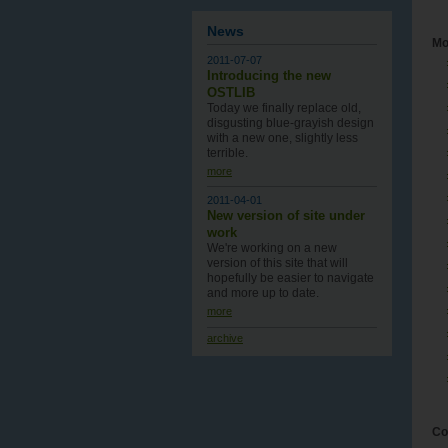
News
Mo
2011-07-07
Introducing the new
OSTLIB
Today we finally replace old,
disgusting blue-grayish design
with a new one , slightly less
terrible.
more
2011-04-01
New version of site under
work
We're working on a new
version of this site that will
hopefully be easier to navigate
and more up to date.
more
archive
Co