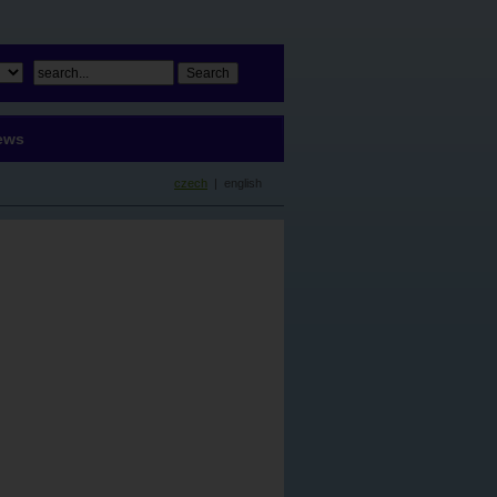
ews
czech
| english