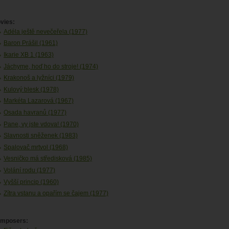
vies:
Adéla ještě nevečeřela (1977)
Baron Prášil (1961)
Ikarie XB 1 (1963)
Jáchyme, hoď ho do stroje! (1974)
Krakonoš a lyžníci (1979)
Kulový blesk (1978)
Markéta Lazarová (1967)
Osada havranů (1977)
Pane, vy jste vdova! (1970)
Slavnosti sněženek (1983)
Spalovač mrtvol (1968)
Vesničko má středisková (1985)
Volání rodu (1977)
Vyšší princip (1960)
Zítra vstanu a opařím se čajem (1977)
mposers: