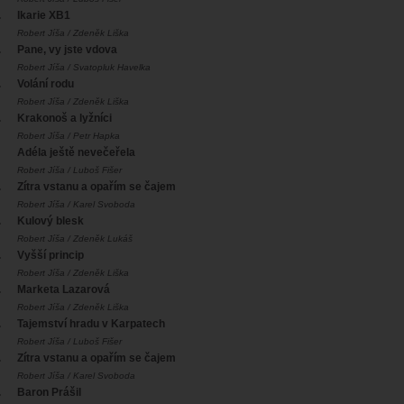
.
Ikarie XB1
Robert Jíša / Zdeněk Liška
.
Pane, vy jste vdova
Robert Jíša / Svatopluk Havelka
.
Volání rodu
Robert Jíša / Zdeněk Liška
.
Krakonoš a lyžníci
Robert Jíša / Petr Hapka
Adéla ještě nevečeřela
Robert Jíša / Luboš Fišer
.
Zítra vstanu a opařím se čajem
Robert Jíša / Karel Svoboda
.
Kulový blesk
Robert Jíša / Zdeněk Lukáš
.
Vyšší princip
Robert Jíša / Zdeněk Liška
.
Marketa Lazarová
Robert Jíša / Zdeněk Liška
.
Tajemství hradu v Karpatech
Robert Jíša / Luboš Fišer
.
Zítra vstanu a opařím se čajem
Robert Jíša / Karel Svoboda
.
Baron Prášil