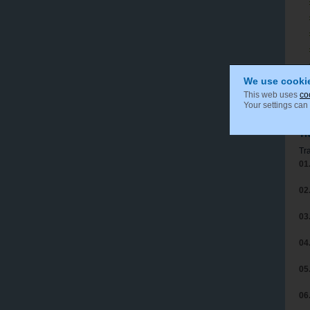
We use cooki
This web uses
co
Your settings can
Tr
Tr
01
02
03
04
05
06