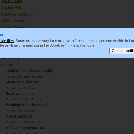
Fišer, Luboš
Hapka, Petr
Havelka, Svatopluk
Liška, Zdeněk
Lukáš, Zdeněk
Šust, Jiří
es
okie files
. Some are necessary for correct web function, some you can decide to turn
Svoboda, Karel
 be anytime changed using the „Cookies“ link in page footer.
acklisting
ack
Title
.
Jáchyme, hoď ho do stroje!
Robert Jíša / Zdeněk Liška
.
Slavnosti sněženek
Robert Jíša / Jiří Šust
.
Spalovač mrtvol
Robert Jíša / Zdeněk Liška
.
Vesničko má středisková
Robert Jíša / Jiří Šust
.
Osada havranů
Robert Jíša / Zdeněk Liška
.
Adéla ještě nevečeřela
Robert Jíša / Luboš Fišer