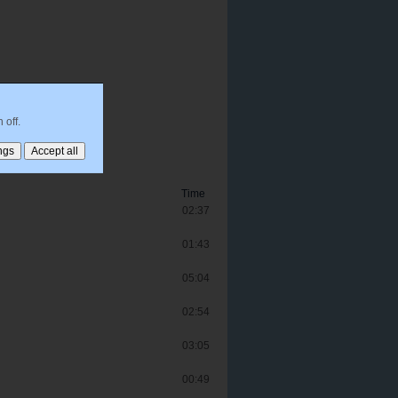
 off.
Time
02:37
01:43
05:04
02:54
03:05
00:49