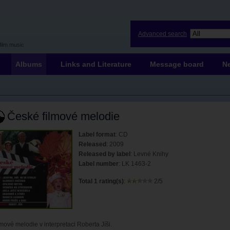
Advanced search
film music
Albums
Links and Literature
Message board
N
České filmové melodie
Label format
: CD
Released
: 2009
Released by label
: Levné Knihy
Label number
: LK 1463-2
Total 1 rating(s)
:
2/5
mové melodie v interpretaci Roberta Jíši.