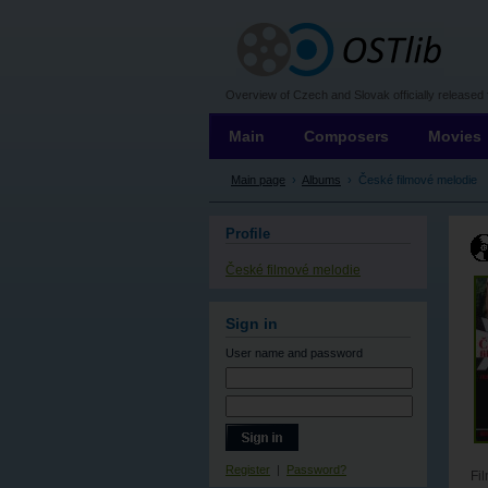
OSTLIB
Overview of Czech and Slovak officially released 
Main
Composers
Movies
Main page
›
Albums
›
České filmové melodie
Profile
České filmové melodie
Sign in
User name
and password
Register
|
Password?
Fil