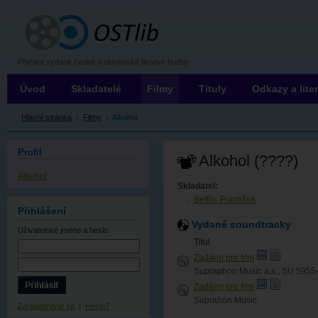
OSTLIB
Přehled vydané české a slovenské filmové hudby
Úvod
Skladatelé
Filmy
Tituly
Odkazy a lite
Hlavní stránka
›
Filmy
›
Alkohol
Profil
Alkohol (????)
Alkohol
Skladatel:
Belfín, František
Přihlášení
Vydané soundtracky
Uživatelské jméno
a heslo
Titul
Zadáno pro film
Supraphon Music a.s., SU 5955
Zadáno pro film
Suprahon Music
Zaregistrovat se
|
Heslo?