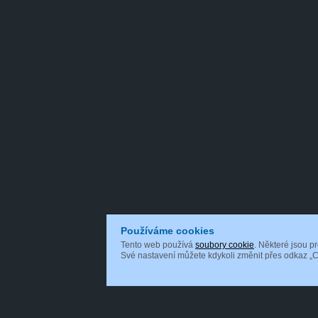
Používáme cookies
Tento web používá
soubory cookie
. Některé jsou p
Své nastavení můžete kdykoli změnit přes odkaz „C