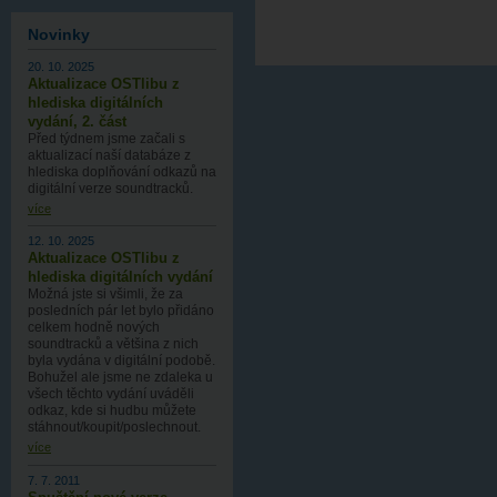
Novinky
20. 10. 2025
Aktualizace OSTlibu z
hlediska digitálních
vydání, 2. část
Před týdnem jsme začali s
aktualizací naší databáze z
hlediska doplňování odkazů na
digitální verze soundtracků.
více
12. 10. 2025
Aktualizace OSTlibu z
hlediska digitálních vydání
Možná jste si všimli, že za
posledních pár let bylo přidáno
celkem hodně nových
soundtracků a většina z nich
byla vydána v digitální podobě.
Bohužel ale jsme ne zdaleka u
všech těchto vydání uváděli
odkaz, kde si hudbu můžete
stáhnout/koupit/poslechnout.
více
7. 7. 2011