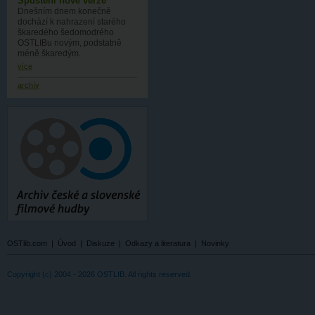
Spuštění nové verze
Dnešním dnem konečně
dochází k nahrazení starého
škaredého šedomodrého
OSTLIBu novým, podstatně
méně škaredým.
více
archív
OSTlib.com
|
Úvod
|
Diskuze
|
Odkazy a literatura
|
Novinky
Copyright (c) 2004 - 2026 OSTLIB. All rights reserved.