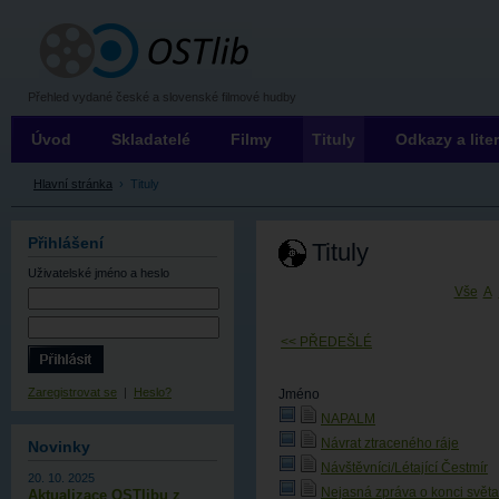
OSTLIB
Přehled vydané české a slovenské filmové hudby
Úvod
Skladatelé
Filmy
Tituly
Odkazy a lite
Hlavní stránka
›
Tituly
Přihlášení
Tituly
Uživatelské jméno
a heslo
Vše
A
<< PŘEDEŠLÉ
Zaregistrovat se
|
Heslo?
Jméno
NAPALM
Návrat ztraceného ráje
Novinky
Návštěvníci/Létající Čestmír
20. 10. 2025
Nejasná zpráva o konci světa
Aktualizace OSTlibu z