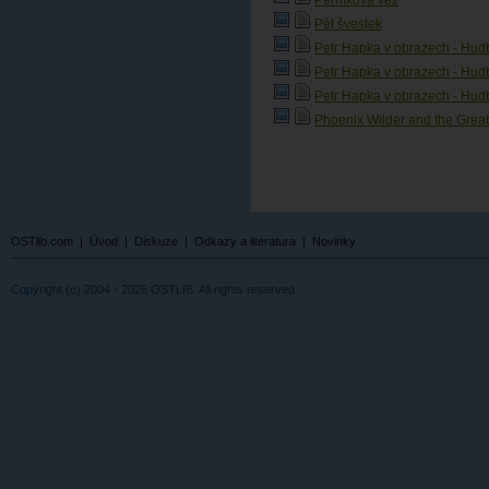
Pět švestek
Petr Hapka v obrazech - Hudby
Petr Hapka v obrazech - Hudby
Petr Hapka v obrazech - Hudby
Phoenix Wilder and the Grea
OSTlib.com
|
Úvod
|
Diskuze
|
Odkazy a literatura
|
Novinky
Copyright (c) 2004 - 2026 OSTLIB. All rights reserved.