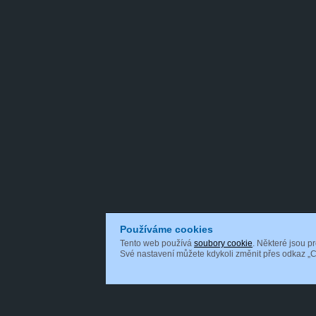
Používáme cookies
Tento web používá
soubory cookie
. Některé jsou p
Své nastavení můžete kdykoli změnit přes odkaz „C