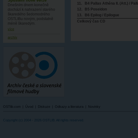
Spuštění nové verze
11.
B4 Pallas Athéna II. (Att.) / Pall
Dnešním dnem konečně
12.
B5 Poseidon
dochází k nahrazení starého
škaredého šedomodrého
13.
B6 Epilog / Epilogue
OSTLIBu novým, podstatně
Celkový čas CD
méně škaredým.
více
archív
OSTlib.com
|
Úvod
|
Diskuze
|
Odkazy a literatura
|
Novinky
Copyright (c) 2004 - 2026 OSTLIB. All rights reserved.