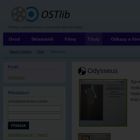
OSTLIB
Přehled vydané české a slovenské filmové hudby
Úvod
Skladatelé
Filmy
Tituly
Odkazy a lite
Hlavní stránka
›
Tituly
›
Odysseus
Profil
Odysseus
Odysseus
Typ 
Vydá
Přihlášení
Vydá
Kód 
Uživatelské jméno
a heslo
Zaregistrovat se
|
Heslo?