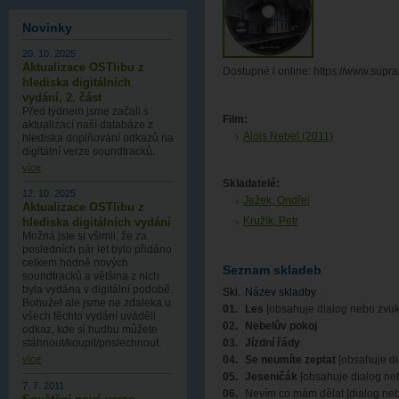
Novinky
20. 10. 2025
Aktualizace OSTlibu z
Dostupné i online: https://www.supr
hlediska digitálních
vydání, 2. část
Před týdnem jsme začali s
Film:
aktualizací naší databáze z
Alois Nebel (2011)
hlediska doplňování odkazů na
digitální verze soundtracků.
více
Skladatelé:
12. 10. 2025
Ježek, Ondřej
Aktualizace OSTlibu z
Kružík, Petr
hlediska digitálních vydání
Možná jste si všimli, že za
posledních pár let bylo přidáno
celkem hodně nových
Seznam skladeb
soundtracků a většina z nich
byla vydána v digitální podobě.
Skl.
Název skladby
Bohužel ale jsme ne zdaleka u
01.
Les
[obsahuje dialog nebo zvuk
všech těchto vydání uváděli
02.
Nebelův pokoj
odkaz, kde si hudbu můžete
03.
Jízdní řády
stáhnout/koupit/poslechnout.
04.
Se neumíte zeptat
[obsahuje di
více
05.
Jeseničák
[obsahuje dialog ne
7. 7. 2011
06.
Nevím co mám dělat [dialog neb