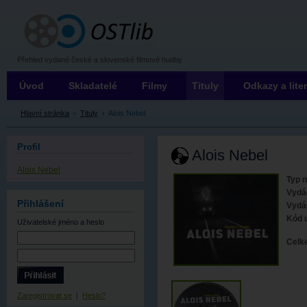
OSTLIB
Přehled vydané české a slovenské filmové hudby
Úvod
Skladatelé
Filmy
Tituly
Odkazy a lite
Hlavní stránka
›
Tituly
›
Alois Nebel
Profil
Alois Nebel
Alois Nebel
Typ 
Vydá
Přihlášení
Vydá
Kód 
Uživatelské jméno
a heslo
Celk
Zaregistrovat se
|
Heslo?