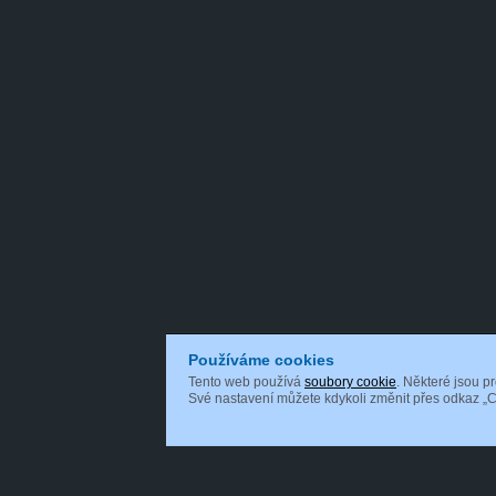
Používáme cookies
Tento web používá
soubory cookie
. Některé jsou p
Své nastavení můžete kdykoli změnit přes odkaz „C