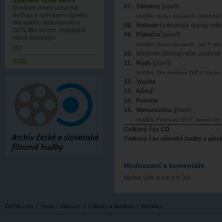
Spuštění nové verze
07.
Stínohry
[píseň]
Dnešním dnem konečně
dochází k nahrazení starého
HUDBA:
Dušan Neuwerth, UMAKART
škaredého šedomodrého
08.
Holoubci
[obsahuje dialog nebo
OSTLIBu novým, podstatně
09.
Půlnoční
[píseň]
méně škaredým.
HUDBA:
Dušan Neuwerth, Jan P. M
více
10.
Brejlovec [dialog nebo zvukové 
archív
11.
Ruda
[píseň]
HUDBA:
The Bombers
ZPĚV:
Václav
12.
Vražda
13.
Němý
14.
Pomsta
15.
Mimosezóna
[píseň]
HUDBA:
Priessnitz
TEXT:
Jaromír 99
Celkový čas CD
Celkový čas původní hudby a písní
Hodnocení a komentáře
Michal Ulvr
3/5
OSTlib.com
|
Úvod
|
Diskuze
|
Odkazy a literatura
|
Novinky