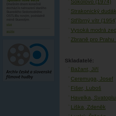
Spuštění nové verze
Sokolovo (1974)
Dnešním dnem konečně
dochází k nahrazení starého
Strakonický dudák
škaredého šedomodrého
OSTLIBu novým, podstatně
Stříbrný vítr (1954
méně škaredým.
více
Vysoká modrá zeď
archív
Zbraně pro Prahu 
Skladatelé:
Bažant, Jiří
Ceremuga, Josef
Fišer, Luboš
Havelka, Svatoplu
Liška, Zdeněk