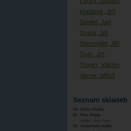
Lucký, Štěpán
Malásek, Jiří
Seidel, Jan
Srnka, Jiří
Sternwald, Jiří
Šust, Jiří
Trojan, Václav
Vacek, Miloš
Seznam skladeb
Skl.
Název skladby
01.
Princ Bajaja
HUDBA:
Václav Trojan
02.
Strakonický dudák