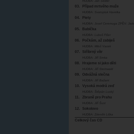
HUDBA:
Jan Seidel
03.
Případ mrtvého muže
HUDBA:
Svatopluk Havelka
04.
Piety
HUDBA:
Josef Ceremuga
ZPĚV:
Jad
05.
Babička
HUDBA:
Luboš Fišer
06.
Počkám, až zabiješ
HUDBA:
Miloš Vacek
07.
Stříbrný vítr
HUDBA:
Jiří Srnka
08.
Hrajeme si jako děti
HUDBA:
Jiří Sternwald
09.
Odvážná slečna
HUDBA:
Jiří Bažant
10.
Vysoká modrá zeď
HUDBA:
Štěpán Lucký
11.
Zbraně pro Prahu
HUDBA:
Jiří Šust
12.
Sokolovo
HUDBA:
Zdeněk Liška
Celkový čas CD