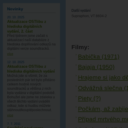
Novinky
Další vydání
Supraphon, VT 8604-2
20. 10. 2025
Aktualizace OSTlibu z
hlediska digitálních
vydání, 2. část
Před týdnem jsme začali s
aktualizací naší databáze z
hlediska doplňování odkazů na
Filmy:
digitální verze soundtracků.
více
Babička (1971)
12. 10. 2025
Bajaja (1950)
Aktualizace OSTlibu z
hlediska digitálních vydání
Možná jste si všimli, že za
Hrajeme si jako dě
posledních pár let bylo přidáno
celkem hodně nových
Odvážná slečna (
soundtracků a většina z nich
byla vydána v digitální podobě.
Piety (?)
Bohužel ale jsme ne zdaleka u
všech těchto vydání uváděli
odkaz, kde si hudbu můžete
Počkám, až zabije
stáhnout/koupit/poslechnout.
více
Případ mrtvého m
7. 7. 2011