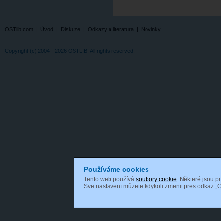
OSTlib.com
|
Úvod
|
Diskuze
|
Odkazy a literatura
|
Novinky
Copyright (c) 2004 - 2026 OSTLIB. All rights reserved.
Používáme cookies
Tento web používá
soubory cookie
. Některé jsou p
Své nastavení můžete kdykoli změnit přes odkaz „C