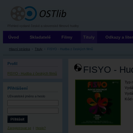
OSTLIB
Přehled vydané české a slovenské filmové hudby
Úvod
Skladatelé
Filmy
Tituly
Odkazy a lite
Hlavní stránka
›
Tituly
›
FISYO - Hudba z českých filmů
Profil
FISYO - Hud
FISYO - Hudba z českých filmů
Typ 
Vyd
Přihlášení
Vydá
Uživatelské jméno
a heslo
Kód 
Zaregistrovat se
|
Heslo?