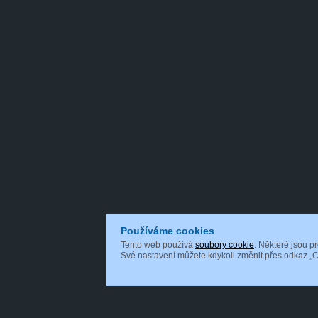
Používáme cookies
Tento web používá
soubory cookie
. Některé jsou p
Své nastavení můžete kdykoli změnit přes odkaz „C