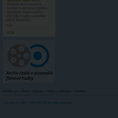
Spuštění nové verze
Dnešním dnem konečně
dochází k nahrazení starého
škaredého šedomodrého
OSTLIBu novým, podstatně
méně škaredým.
více
archív
OSTlib.com
|
Úvod
|
Diskuze
|
Odkazy a literatura
|
Novinky
Copyright (c) 2004 - 2026 OSTLIB. All rights reserved.