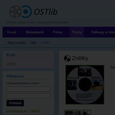
OSTLIB
Přehled vydané české a slovenské filmové hudby
Úvod
Skladatelé
Filmy
Tituly
Odkazy a lite
Hlavní stránka
›
Tituly
›
Znělky
Profil
Znělky
Znělky
Typ
Přihlášení
Uživatelské jméno
a heslo
Zaregistrovat se
|
Heslo?