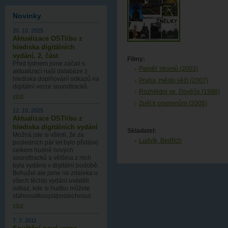
Novinky
20. 10. 2025
Aktualizace OSTlibu z
hlediska digitálních
vydání, 2. část
Filmy:
Před týdnem jsme začali s
Paměť stromů (2003)
aktualizací naší databáze z
hlediska doplňování odkazů na
Praha, město věží (2007)
digitální verze soundtracků.
Rozhlédni se, člověče (1998)
více
Zpět k pramenům (2005)
12. 10. 2025
Aktualizace OSTlibu z
hlediska digitálních vydání
Skladatel:
Možná jste si všimli, že za
Ludvík, Bedřich
posledních pár let bylo přidáno
celkem hodně nových
soundtracků a většina z nich
byla vydána v digitální podobě.
Bohužel ale jsme ne zdaleka u
všech těchto vydání uváděli
odkaz, kde si hudbu můžete
stáhnout/koupit/poslechnout.
více
7. 7. 2011